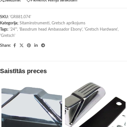
Salīdzināt
Pievienot vēlmju sarakstam
SKU:
'GR881.074'
Kategorija;
Sitaminstrumenti
,
Gretsch aprīkojums
Tags:
'24"'
,
'Bassdrum head Ambassador Ebony'
,
'Gretsch Hardware'
,
'Gretsch'
Share:
Saistītās preces