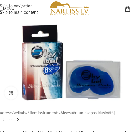
Skip to navigation
MENU
Skip to main content
Click to enlarge
adrese
/
Veikals
/
Sitaminstrumenti
/
Aksesuāri un skaņas klusinātāji