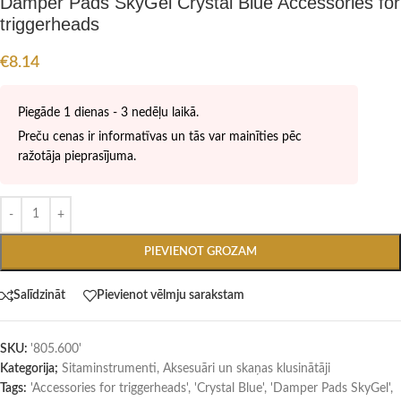
Damper Pads SkyGel Crystal Blue Accessories for
triggerheads
€
8.14
Piegāde 1 dienas - 3 nedēļu laikā.
Preču cenas ir informatīvas un tās var mainīties pēc
ražotāja pieprasījuma.
PIEVIENOT GROZAM
Salīdzināt
Pievienot vēlmju sarakstam
SKU:
'805.600'
Kategorija;
Sitaminstrumenti
,
Aksesuāri un skaņas klusinātāji
Tags:
'Accessories for triggerheads'
,
'Crystal Blue'
,
'Damper Pads SkyGel'
,