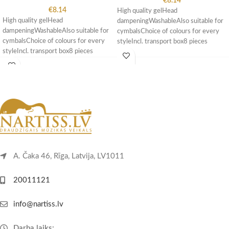
€
8.14
€
8.14
High quality gelHead
High quality gelHead
dampeningWashableAlso suitable for
dampeningWashableAlso suitable for
cymbalsChoice of colours for every
cymbalsChoice of colours for every
styleIncl. transport box8 pieces
styleIncl. transport box8 pieces
A. Čaka 46, Rīga, Latvija, LV1011
20011121
info@nartiss.lv
Darba laiks: