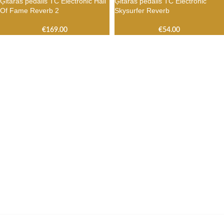
Ģitāras pedālis TC Electronic Hall
Ģitāras pedālis TC Electronic
Of Fame Reverb 2
Skysurfer Reverb
€
169.00
€
54.00