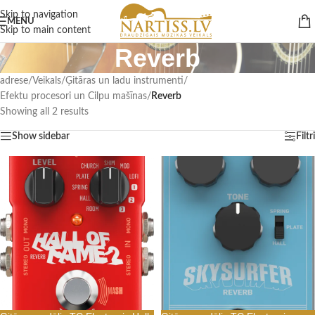
Skip to navigation
MENU
Skip to main content
Reverb
adrese
/
Veikals
/
Ģitāras un ladu instrumenti
/
Efektu procesori un Cilpu mašīnas
/
Reverb
Showing all 2 results
Show sidebar
Filtri