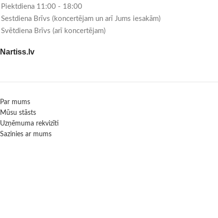
Piektdiena 11:00 - 18:00
Sestdiena Brīvs (koncertējam un arī Jums iesakām)
Svētdiena Brīvs (arī koncertējam)
Nartiss.lv
Par mums
Mūsu stāsts
Uzņēmuma rekvizīti
Sazinies ar mums
Informācija
Garantijas, piegāde, maksājumi, atgriešanas politika
Privātuma politika