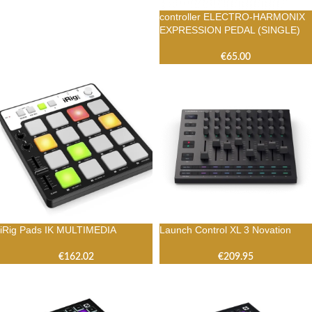
controller ELECTRO-HARMONIX
EXPRESSION PEDAL (SINGLE)
€
65.00
iRig Pads IK MULTIMEDIA
Launch Control XL 3 Novation
€
162.02
€
209.95