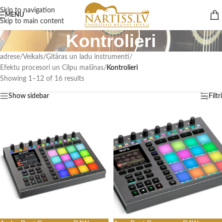
Skip to navigation
MENU
Skip to main content
Kontrolieri
adrese
/
Veikals
/
Ģitāras un ladu instrumenti
/
Efektu procesori un Cilpu mašīnas
/
Kontrolieri
Showing 1–12 of 16 results
Show sidebar
Filtri