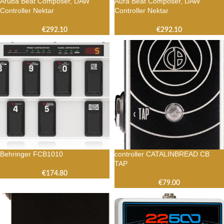
Aruba Beat Composer, DAW
Aura Beat Composer, DAW
Controller Nektar
Controller Nektar
€
292.10
€
292.10
Behringer FCB1010
controller CATALINBREAD CB
TAP
€
174.80
€
79.00