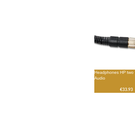
Headphones HP two 
Audio
€
33.93