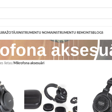
AS
RAŽOTĀJI
INSTRUMENTU NOMA
INSTRUMENTU REMONTS
BLOGS
ofona aksesu
s lietas
/
Mikrofona aksesuāri