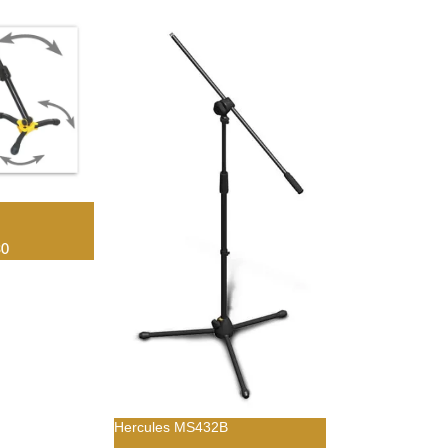
30
Hercules MS432B