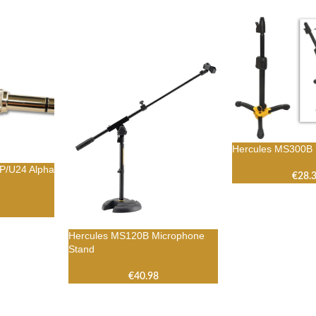
Hercules MS300B
P/U24 Alpha
€
28.
Hercules MS120B Microphone
Stand
€
40.98