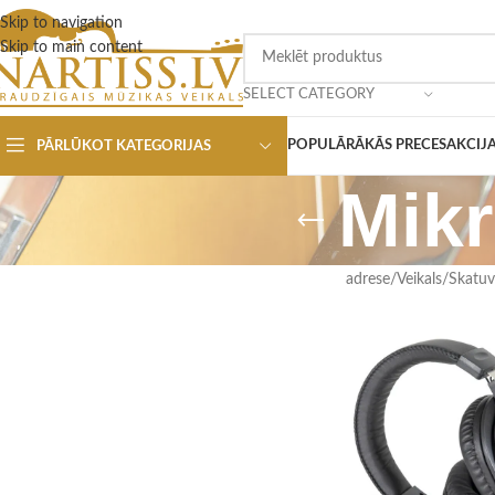
Skip to navigation
Skip to main content
SELECT CATEGORY
POPULĀRĀKĀS PRECES
AKCIJ
PĀRLŪKOT KATEGORIJAS
Mikr
adrese
/
Veikals
/
Skatuve