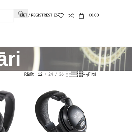
IEIET / REĢISTRĒSTIES
€
0.00
āri
Rādīt
12
24
36
Filtri