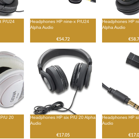
t P/U24
Headphones HP nine-x P/U24
Headphones HP ni
Alpha Audio
Alpha Audio
€
54.72
€
58.
P/U 20
Headphones HP six P/U 20 Alpha
Headphones HP si
Audio
Audio
€
17.05
€
17.