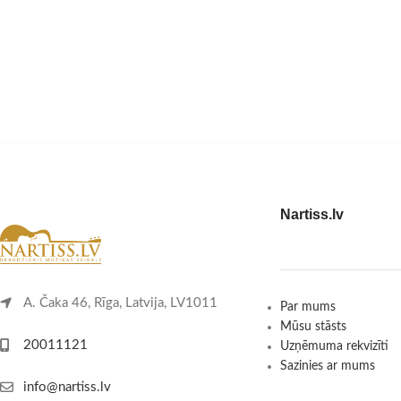
Nartiss.lv
A. Čaka 46, Rīga, Latvija, LV1011
Par mums
Mūsu stāsts
20011121
Uzņēmuma rekvizīti
Sazinies ar mums
info@nartiss.lv