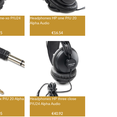
ne-xo P/U24
Headphones HP one P/U 20
Alpha Audio
75
€
16.54
x P/U 20 Alpha
Headphones HP three close
P/U24 Alpha Audio
05
€
40.92