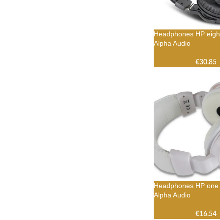
Headphones HP eigh
Alpha Audio
€
30.85
Headphones HP one 
Alpha Audio
€
16.54