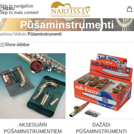
Skip to navigation
MENU
Skip to main content
Pūšaminstrumenti
adrese
/
Veikals
/
Pūšaminstrumenti
Show sidebar
AKSESUĀRI
DAŽĀDI
PŪŠAMINSTRUMENTIEM
PŪŠAMINSTRUMENTI