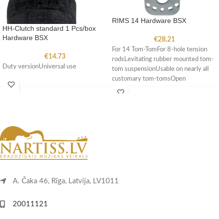
RIMS 14 Hardware BSX
HH-Clutch standard 1 Pcs/box
Hardware BSX
€
28.21
For 14 Tom-TomFor 8-hole tension
€
14.73
rodsLevitating rubber mounted tom-
Duty versionUniversal use
tom suspensionUsable on nearly all
customary tom-tomsOpen
soundImproves the sustain of the
A. Čaka 46, Rīga, Latvija, LV1011
20011121