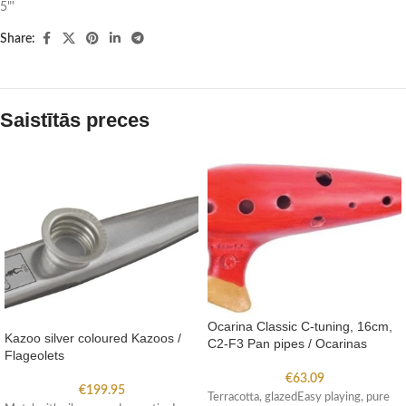
5"'
Share:
Saistītās preces
Ocarina Classic C-tuning, 16cm,
Kazoo silver coloured Kazoos /
C2-F3 Pan pipes / Ocarinas
Flageolets
€
63.09
€
199.95
Terracotta, glazedEasy playing, pure