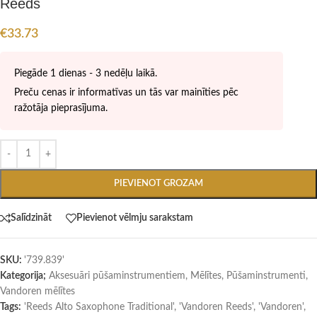
Reeds
€
33.73
Piegāde 1 dienas - 3 nedēļu laikā.
Preču cenas ir informatīvas un tās var mainīties pēc
ražotāja pieprasījuma.
PIEVIENOT GROZAM
Salīdzināt
Pievienot vēlmju sarakstam
SKU:
'739.839'
Kategorija;
Aksesuāri pūšaminstrumentiem
,
Mēlītes
,
Pūšaminstrumenti
,
Vandoren mēlītes
Tags:
'Reeds Alto Saxophone Traditional'
,
'Vandoren Reeds'
,
'Vandoren'
,