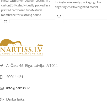
Metal with silver powder coatingIn a
tuningIn sale-ready packaging plus
carton20 PcsIndividually packed in a
fingering chartRed glazed model
printed cardboard tubeNatural
membrane for a strong sound
A. Čaka 46, Rīga, Latvija, LV1011
20011121
info@nartiss.lv
Darba laiks: