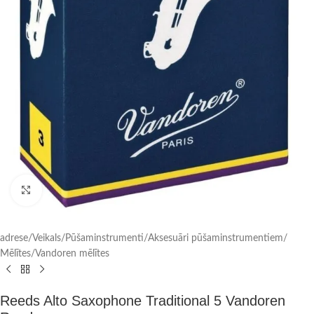
Click to enlarge
adrese
/
Veikals
/
Pūšaminstrumenti
/
Aksesuāri pūšaminstrumentiem
/
Mēlītes
/
Vandoren mēlītes
Reeds Alto Saxophone Traditional 5 Vandoren