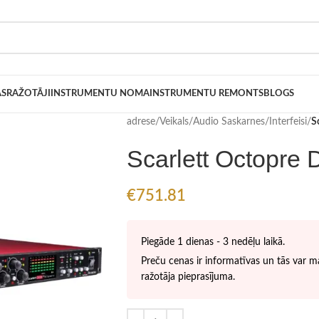
AS
RAŽOTĀJI
INSTRUMENTU NOMA
INSTRUMENTU REMONTS
BLOGS
adrese
/
Veikals
/
Audio Saskarnes/Interfeisi
/
S
Scarlett Octopre 
€
751.81
Piegāde 1 dienas - 3 nedēļu laikā.
Preču cenas ir informatīvas un tās var ma
ražotāja pieprasījuma.