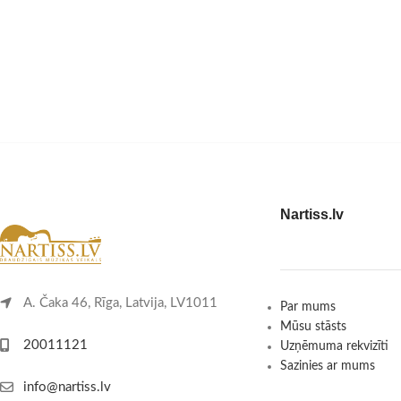
Nartiss.lv
A. Čaka 46, Rīga, Latvija, LV1011
Par mums
Mūsu stāsts
20011121
Uzņēmuma rekvizīti
Sazinies ar mums
info@nartiss.lv