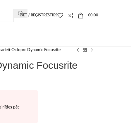
IEIET / REĢISTRĒSTIES
€
0.00
carlett Octopre Dynamic Focusrite
Dynamic Focusrite
inīties pēc