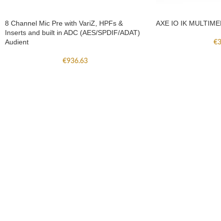
8 Channel Mic Pre with VariZ, HPFs &
AXE IO IK MULTIME
Inserts and built in ADC (AES/SPDIF/ADAT)
Audient
€
3
€
936.63