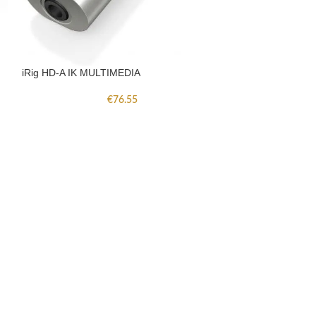
iRig Stream IK 
iRig HD-A IK MULTIMEDIA
€
76.55