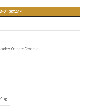
IENOT GROZAM
m
Scarlett Octopre Dynamic
.0 kg