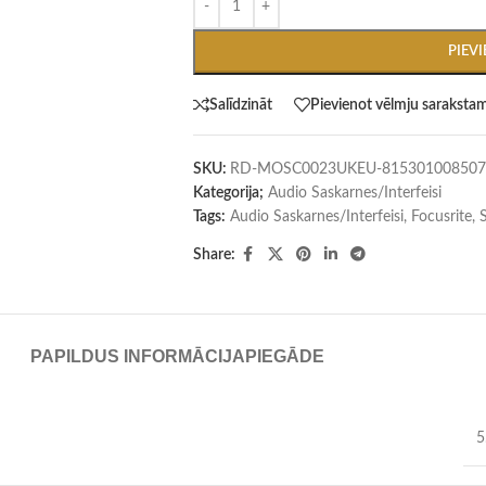
PIEV
Salīdzināt
Pievienot vēlmju saraksta
SKU:
RD-MOSC0023UKEU-815301008507
Kategorija;
Audio Saskarnes/Interfeisi
Tags:
Audio Saskarnes/Interfeisi
,
Focusrite
,
Share:
PAPILDUS INFORMĀCIJA
PIEGĀDE
5