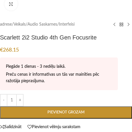
Click to enlarge
adrese
/
Veikals
/
Audio Saskarnes/Interfeisi
Scarlett 2i2 Studio 4th Gen Focusrite
€
268.15
Piegāde 1 dienas - 3 nedēļu laikā.
Preču cenas ir informatīvas un tās var mainīties pēc
ražotāja pieprasījuma.
PIEVIENOT GROZAM
Salīdzināt
Pievienot vēlmju sarakstam