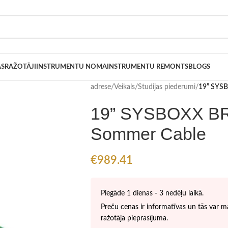
AS
RAŽOTĀJI
INSTRUMENTU NOMA
INSTRUMENTU REMONTS
BLOGS
adrese
/
Veikals
/
Studijas piederumi
/
19” SYS
19” SYSBOXX 
Sommer Cable
€
989.41
Piegāde 1 dienas - 3 nedēļu laikā.
Preču cenas ir informatīvas un tās var ma
ražotāja pieprasījuma.