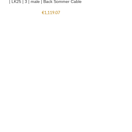
| LK25 | 3 | male | Back Sommer Cable
| LK25 | 3 | Male
€
1,119.07