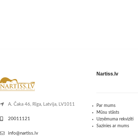
Nartiss.lv
A. Čaka 46, Rīga, Latvija, LV1011
Par mums
Mūsu stāsts
20011121
Uzņēmuma rekvizīti
Sazinies ar mums
info@nartiss.lv