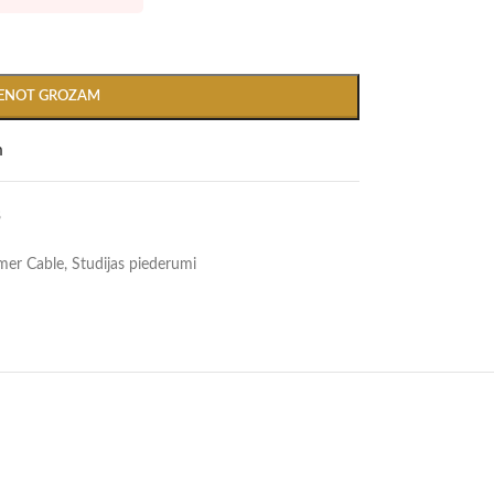
IENOT GROZAM
m
8
er Cable
,
Studijas piederumi