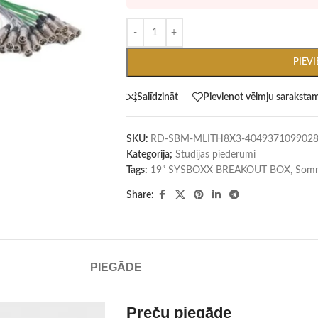
PIEV
Salīdzināt
Pievienot vēlmju saraksta
SKU:
RD-SBM-MLITH8X3-404937109902
Kategorija;
Studijas piederumi
Tags:
19” SYSBOXX BREAKOUT BOX
,
Somm
Share:
PIEGĀDE
Preču piegāde