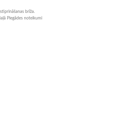
tiprināšanas brīža.
daļā Piegādes noteikumi