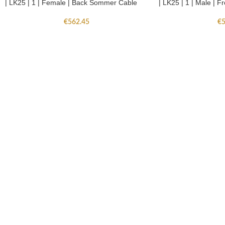
| LK25 | 1 | Female | Back Sommer Cable
| LK25 | 1 | Male | 
€
562.45
€
5