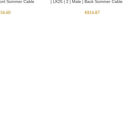
Front Sommer Cable
| LK25 | 2 | Male | Back Sommer Cable
56.60
€
816.87