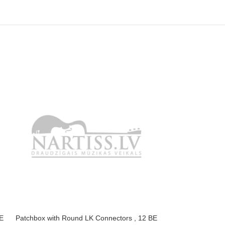
BE
Patchbox with Round LK Connectors , 12 BE
Patchbox with Ro