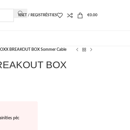
IEIET / REĢISTRĒSTIES
€
0.00
BOXX BREAKOUT BOX Sommer Cable
BREAKOUT BOX
inīties pēc