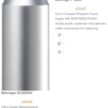
€
34.87
Ultra-Compact Phantom Power
Supply MICROPOWER PS400
Studio-grade condenser microphones
really sound great for capturing
vocals, drums and other acoustic
instruments,
Behringer ECM8000
€
40.00
Ultra-Linear Measurement