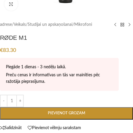
Click to enlarge
adrese
/
Veikals
/
Studijai un apskaņošanai
/
Mikrofoni
RØDE M1
€
83.30
Piegāde 1 dienas - 3 nedēļu laikā.
Preču cenas ir informatīvas un tās var mainīties pēc
ražotāja pieprasījuma.
PIEVIENOT GROZAM
Salīdzināt
Pievienot vēlmju sarakstam