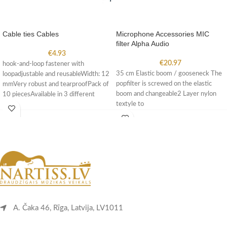
Cable ties Cables
Microphone Accessories MIC
filter Alpha Audio
€
4.93
€
20.97
hook-and-loop fastener with
35 cm Elastic boom / gooseneck The
loopadjustable and reusableWidth: 12
popfilter is screwed on the elastic
mmVery robust and tearproofPack of
boom and changeable2 Layer nylon
10 piecesAvailable in 3 different
textyle to
lengths
A. Čaka 46, Rīga, Latvija, LV1011