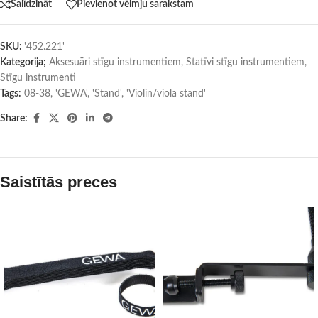
Salīdzināt
Pievienot vēlmju sarakstam
SKU:
'452.221'
Kategorija;
Aksesuāri stīgu instrumentiem
,
Statīvi stīgu instrumentiem
,
Stīgu instrumenti
Tags:
08-38
,
'GEWA'
,
'Stand'
,
'Violin/viola stand'
Share:
Saistītās preces