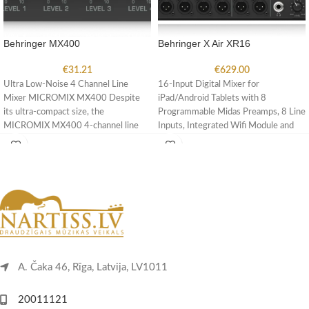
Behringer MX400
Behringer X Air XR16
€
31.21
€
629.00
Ultra Low-Noise 4 Channel Line
16-Input Digital Mixer for
Mixer MICROMIX MX400 Despite
iPad/Android Tablets with 8
its ultra-compact size, the
Programmable Midas Preamps, 8 Line
MICROMIX MX400 4-channel line
Inputs, Integrated Wifi Module and
mixer is really
USB Stereo
A. Čaka 46, Rīga, Latvija, LV1011
20011121