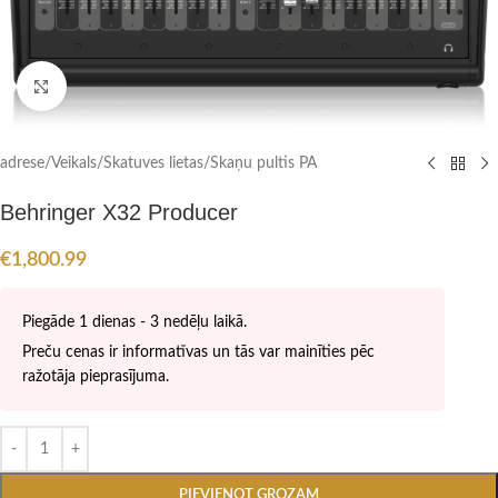
Click to enlarge
adrese
/
Veikals
/
Skatuves lietas
/
Skaņu pultis PA
Behringer X32 Producer
€
1,800.99
Piegāde 1 dienas - 3 nedēļu laikā.
Preču cenas ir informatīvas un tās var mainīties pēc
ražotāja pieprasījuma.
PIEVIENOT GROZAM