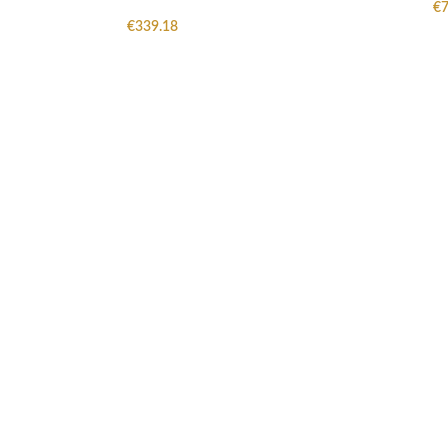
€
7
€
339.18