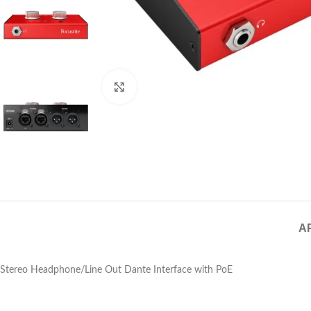
Click to enlarge
A
Stereo Headphone/Line Out Dante Interface with PoE