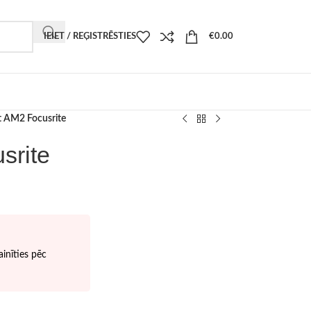
IEIET / REĢISTRĒSTIES
€
0.00
 AM2 Focusrite
srite
inīties pēc