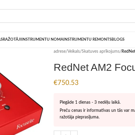
AS
RAŽOTĀJI
INSTRUMENTU NOMA
INSTRUMENTU REMONTS
BLOGS
adrese
/
Veikals
/
Skatuves aprīkojums
/
RedNet
RedNet AM2 Focu
€
750.53
Piegāde 1 dienas - 3 nedēļu laikā.
Preču cenas ir informatīvas un tās var ma
ražotāja pieprasījuma.