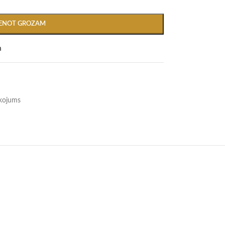
IENOT GROZAM
m
īkojums