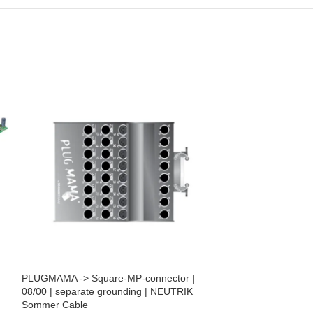
PLUGMAMA -> Square-MP-connector |
RedNet D16R MkII
08/00 | separate grounding | NEUTRIK
Sommer Cable