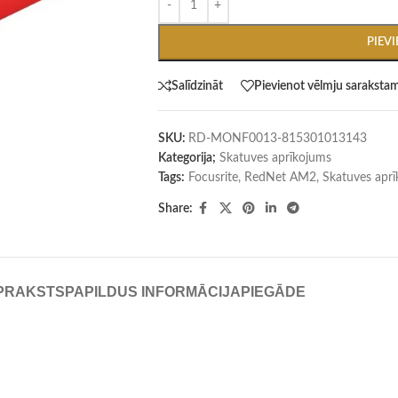
PIEV
Salīdzināt
Pievienot vēlmju saraksta
SKU:
RD-MONF0013-815301013143
Kategorija;
Skatuves aprīkojums
Tags:
Focusrite
,
RedNet AM2
,
Skatuves apr
Share:
PRAKSTS
PAPILDUS INFORMĀCIJA
PIEGĀDE