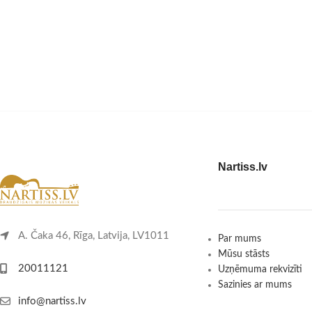
Nartiss.lv
A. Čaka 46, Rīga, Latvija, LV1011
Par mums
Mūsu stāsts
20011121
Uzņēmuma rekvizīti
Sazinies ar mums
info@nartiss.lv