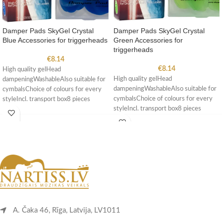
Damper Pads SkyGel Crystal
Damper Pads SkyGel Crystal
Blue Accessories for triggerheads
Green Accessories for
triggerheads
€
8.14
€
8.14
High quality gelHead
High quality gelHead
dampeningWashableAlso suitable for
dampeningWashableAlso suitable for
cymbalsChoice of colours for every
cymbalsChoice of colours for every
styleIncl. transport box8 pieces
styleIncl. transport box8 pieces
A. Čaka 46, Rīga, Latvija, LV1011