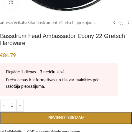
Click to enlarge
adrese
/
Veikals
/
Sitaminstrumenti
/
Gretsch aprīkojums
Bassdrum head Ambassador Ebony 22 Gretsch
Hardware
€
84.79
Piegāde 1 dienas - 3 nedēļu laikā.
Preču cenas ir informatīvas un tās var mainīties pēc
ražotāja pieprasījuma.
PIEVIENOT GROZAM