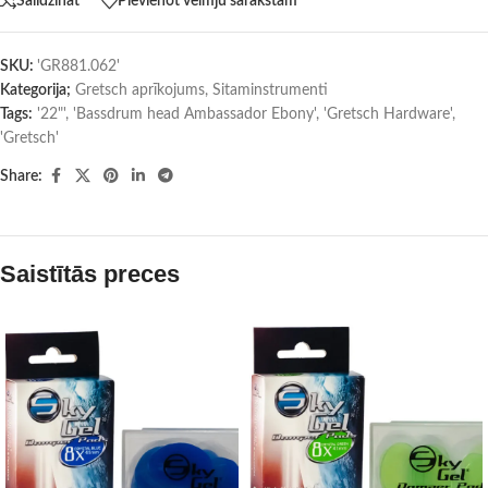
Salīdzināt
Pievienot vēlmju sarakstam
SKU:
'GR881.062'
Kategorija;
Gretsch aprīkojums
,
Sitaminstrumenti
Tags:
'22"'
,
'Bassdrum head Ambassador Ebony'
,
'Gretsch Hardware'
,
'Gretsch'
Share:
Saistītās preces