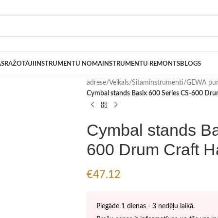
AS
RAŽOTĀJI
INSTRUMENTU NOMA
INSTRUMENTU REMONTS
BLOGS
adrese
/
Veikals
/
Sitaminstrumenti
/
GEWA pure
Cymbal stands Basix 600 Series CS-600 Dr
Cymbal stands Ba
600 Drum Craft H
€
47.12
Piegāde 1 dienas - 3 nedēļu laikā.