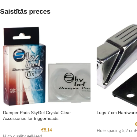
Saistītās preces
Damper Pads SkyGel Crystal Clear
Lugs 7 cm Hardwar
Accessories for triggerheads
€
8.14
Hole spacing 5,2 cm
High quality gelHead