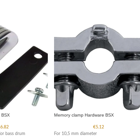
e BSX
Memory clamp Hardware BSX
€
6.82
€
5.12
For bass drum
For 10,5 mm diameter