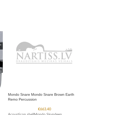
RIMS 14 Hardwa
Mondo Snare Mondo Snare Brown Earth
Remo Percussion
For 14 Tom-TomFo
€
663.40
rodsLevitating r
Acousticon shellMondo Skyndeep