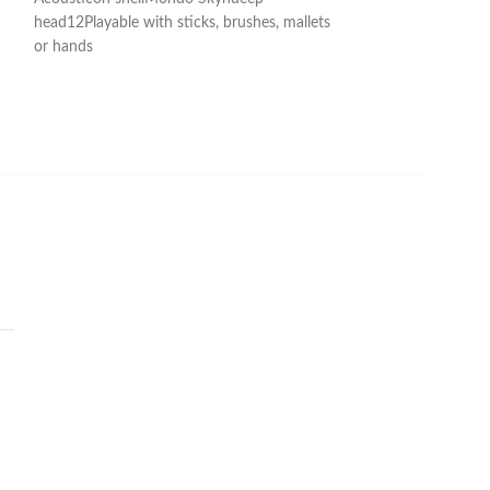
suspensionUsable 
head12Playable with sticks, brushes, mallets
tom-tomsOpen sou
or hands
the