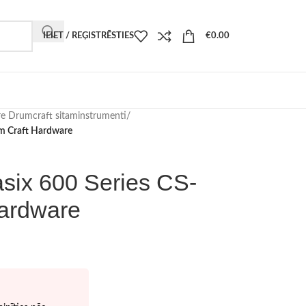
IEIET / REĢISTRĒSTIES
€
0.00
 Drumcraft sitaminstrumenti
/
um Craft Hardware
six 600 Series CS-
ardware