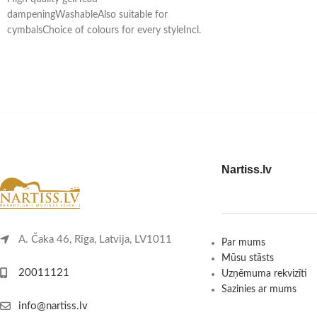
dampeningWashableAlso suitable for
cymbalsChoice of colours for every styleIncl.
transport box8 pieces
Nartiss.lv
A. Čaka 46, Rīga, Latvija, LV1011
Par mums
Mūsu stāsts
20011121
Uzņēmuma rekvizīti
Sazinies ar mums
info@nartiss.lv