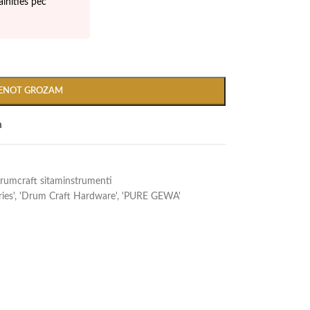
inīties pēc
IENOT GROZAM
m
umcraft sitaminstrumenti
ies'
,
'Drum Craft Hardware'
,
'PURE GEWA'