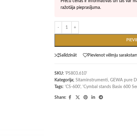
Preču cenas ir informatīvas un tās var ma
ražotāja pieprasījuma.
PIEV
Salīdzināt
Pievienot vēlmju saraksta
SKU:
'PS803.610'
Kategorija;
Sitaminstrumenti
,
GEWA pure Dr
Tags:
'CS-600'
,
'Cymbal stands Basix 600 Ser
Share: