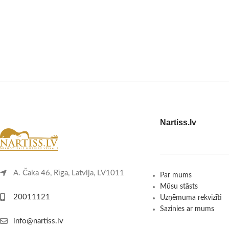
Nartiss.lv
A. Čaka 46, Rīga, Latvija, LV1011
Par mums
Mūsu stāsts
20011121
Uzņēmuma rekvizīti
Sazinies ar mums
info@nartiss.lv