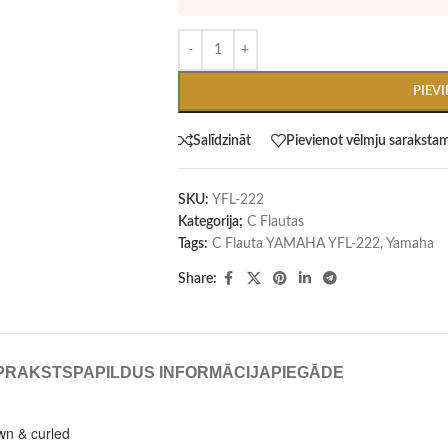
PIEV
Salīdzināt
Pievienot vēlmju saraksta
SKU:
YFL-222
Kategorija;
C Flautas
Tags:
C Flauta YAMAHA YFL-222
,
Yamaha
Share:
PRAKSTS
PAPILDUS INFORMĀCIJA
PIEGĀDE
wn & curled