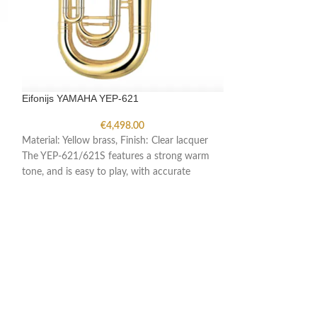
Eifonijs YAMAHA YEP-621
€
4,498.00
Material: Yellow brass, Finish: Clear lacquer
The YEP-621/621S features a strong warm
tone, and is easy to play, with accurate
Flauta NARTISS
C skaņojums Baltā
klājums Slēgtās k