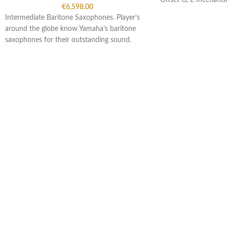
Offset G, E mechani
€
6,598.00
Intermediate Baritone Saxophones. Player’s
around the globe know Yamaha’s baritone
saxophones for their outstanding sound.
Yamaha has refreshed the traditional