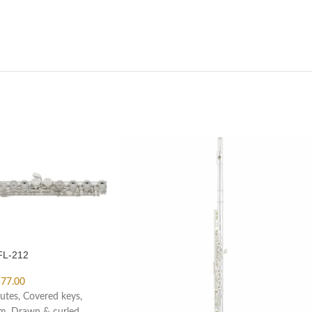
FL-212
77.00
lutes, Covered keys,