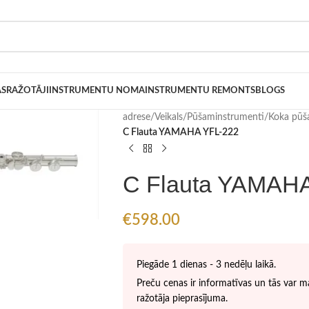
AS
RAŽOTĀJI
INSTRUMENTU NOMA
INSTRUMENTU REMONTS
BLOGS
adrese
/
Veikals
/
Pūšaminstrumenti
/
Koka pūš
C Flauta YAMAHA YFL-222
C Flauta YAMAH
€
598.00
Piegāde 1 dienas - 3 nedēļu laikā.
Preču cenas ir informatīvas un tās var ma
ražotāja pieprasījuma.