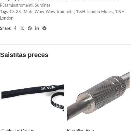
Pūšaminstrumenti
,
Surdīnes
Tags:
08-38
,
'Mute Wow-Wow Trompete'
,
'P&H London Mutes'
,
'P&H
London'
Share:
Saistītās preces
Cable ties Cables
Plug Plug Plug