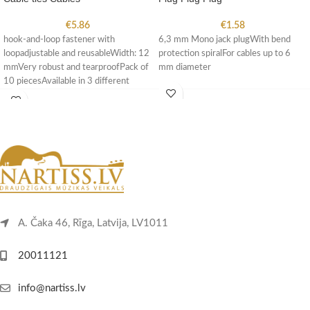
€
5.86
€
1.58
hook-and-loop fastener with
6,3 mm Mono jack plugWith bend
loopadjustable and reusableWidth: 12
protection spiralFor cables up to 6
mmVery robust and tearproofPack of
mm diameter
10 piecesAvailable in 3 different
lengths
A. Čaka 46, Rīga, Latvija, LV1011
20011121
info@nartiss.lv