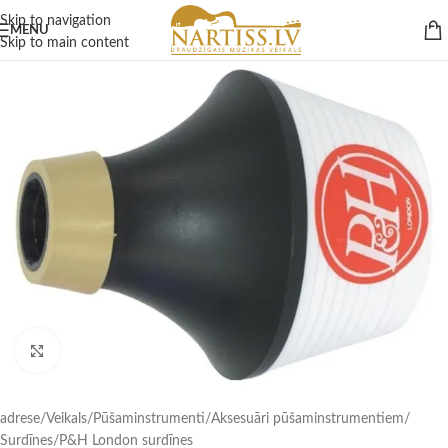
Skip to navigation
MENU
Skip to main content
Click to enlarge
adrese
/
Veikals
/
Pūšaminstrumenti
/
Aksesuāri pūšaminstrumentiem
/
Surdīnes
/
P&H London surdīnes