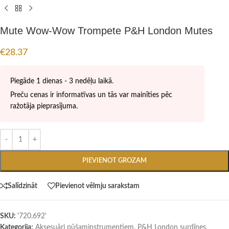
Mute Wow-Wow Trompete P&H London Mutes
€
28.37
Piegāde 1 dienas - 3 nedēļu laikā.
Preču cenas ir informatīvas un tās var mainīties pēc
ražotāja pieprasījuma.
PIEVIENOT GROZAM
Salīdzināt
Pievienot vēlmju sarakstam
SKU:
'720.692'
Kategorija;
Aksesuāri pūšaminstrumentiem
,
P&H London surdīnes
,