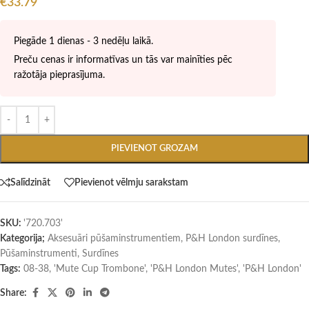
€
33.79
Piegāde 1 dienas - 3 nedēļu laikā.
Preču cenas ir informatīvas un tās var mainīties pēc
ražotāja pieprasījuma.
PIEVIENOT GROZAM
Salīdzināt
Pievienot vēlmju sarakstam
SKU:
'720.703'
Kategorija;
Aksesuāri pūšaminstrumentiem
,
P&H London surdīnes
,
Pūšaminstrumenti
,
Surdīnes
Tags:
08-38
,
'Mute Cup Trombone'
,
'P&H London Mutes'
,
'P&H London'
Share: