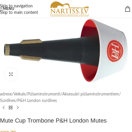
Skip to navigation
MENU
Skip to main content
Click to enlarge
adrese
/
Veikals
/
Pūšaminstrumenti
/
Aksesuāri pūšaminstrumentiem
/
Surdīnes
/
P&H London surdīnes
Mute Cup Trombone P&H London Mutes