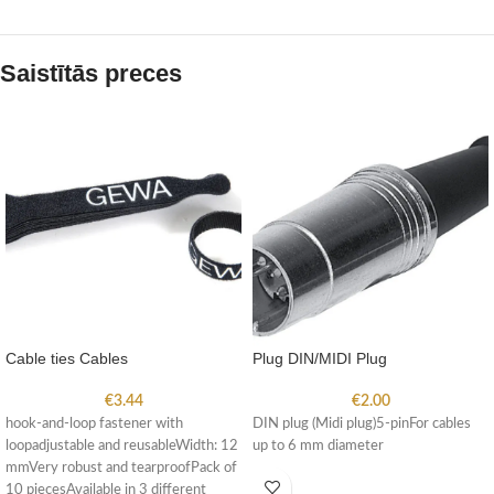
Saistītās preces
Cable ties Cables
Plug DIN/MIDI Plug
€
3.44
€
2.00
hook-and-loop fastener with
DIN plug (Midi plug)5-pinFor cables
loopadjustable and reusableWidth: 12
up to 6 mm diameter
mmVery robust and tearproofPack of
10 piecesAvailable in 3 different