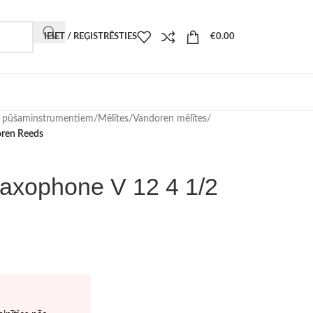
IEIET / REĢISTRĒSTIES
€
0.00
i pūšaminstrumentiem
/
Mēlītes
/
Vandoren mēlītes
/
oren Reeds
axophone V 12 4 1/2