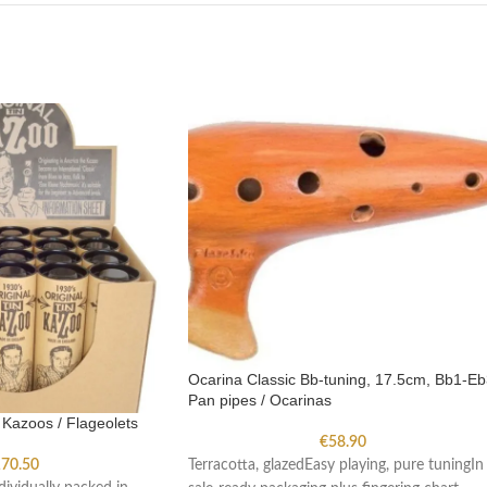
Ocarina Classic Bb-tuning, 17.5cm, Bb1-E
Pan pipes / Ocarinas
 Kazoos / Flageolets
€
58.90
Terracotta, glazedEasy playing, pure tuningIn
70.50