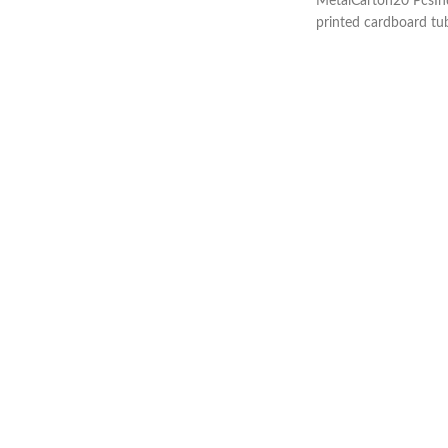
MetalCarton20 PcsInd
printed cardboard tu