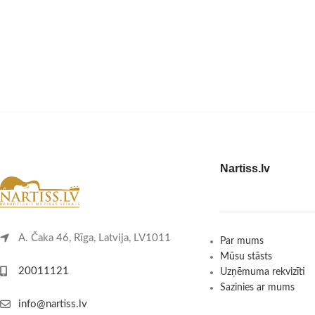
Nartiss.lv
A. Čaka 46, Rīga, Latvija, LV1011
Par mums
Mūsu stāsts
20011121
Uzņēmuma rekvizīti
Sazinies ar mums
info@nartiss.lv