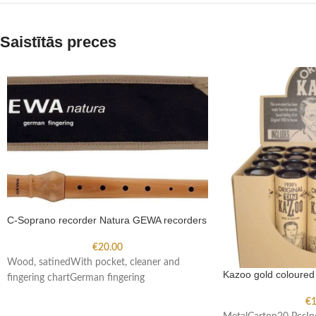
Saistītās preces
C-Soprano recorder Natura GEWA recorders
€
20.00
Wood, satinedWith pocket, cleaner and
Kazoo gold coloured
fingering chartGerman fingering
€
1