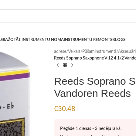
AS
RAŽOTĀJI
INSTRUMENTU NOMA
INSTRUMENTU REMONTS
BLOGS
adrese
/
Veikals
/
Pūšaminstrumenti
/
Aksesuār
Reeds Soprano Saxophone V 12 4 1/2 Vand
Reeds Soprano S
Vandoren Reeds
€
30.48
Piegāde 1 dienas - 3 nedēļu laikā.