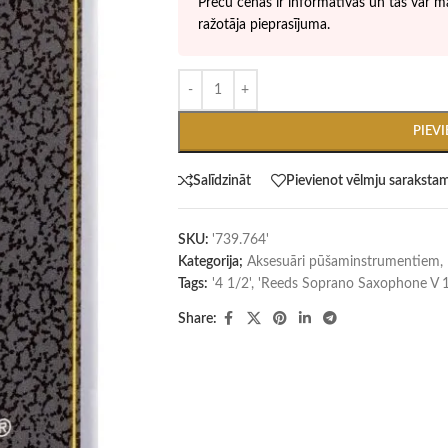
Preču cenas ir informatīvas un tās var ma
ražotāja pieprasījuma.
PIEV
Salīdzināt
Pievienot vēlmju saraksta
SKU:
'739.764'
Kategorija;
Aksesuāri pūšaminstrumentiem
,
Tags:
'4 1/2'
,
'Reeds Soprano Saxophone V 1
Share: