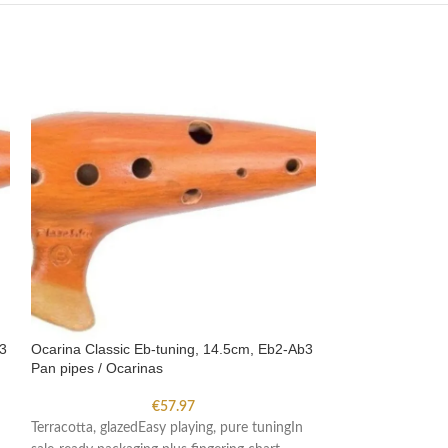
b3
Ocarina Classic Eb-tuning, 14.5cm, Eb2-Ab3
Ocarina Classic 
Pan pipes / Ocarinas
Pan pipes / Ocar
€
57.97
Terracotta, glazedEasy playing, pure tuningIn
Terracotta, glazed