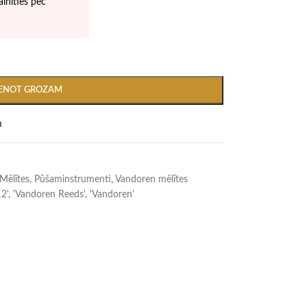
inīties pēc
IENOT GROZAM
m
Mēlītes
,
Pūšaminstrumenti
,
Vandoren mēlītes
2'
,
'Vandoren Reeds'
,
'Vandoren'