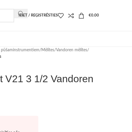
IEIET / REĢISTRĒSTIES
€
0.00
i pūšaminstrumentiem
/
Mēlītes
/
Vandoren mēlītes
/
s
t V21 3 1/2 Vandoren