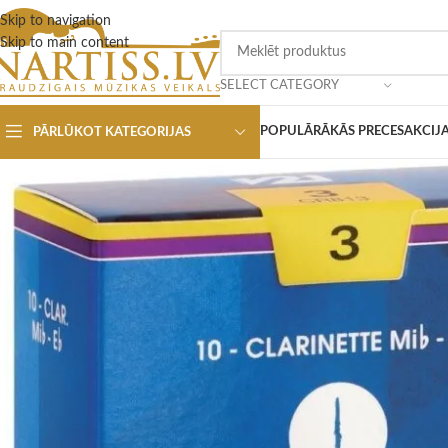
Skip to navigation
Skip to main content
SELECT CATEGORY
POPULĀRĀKĀS PRECES
AKCIJ
PĀRLŪKOT KATEGORIJAS