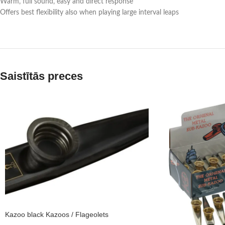
Warm, full sound, easy and direct response
Offers best flexibility also when playing large interval leaps
Saistītās preces
Kazoo black Kazoos / Flageolets