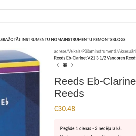
AS
RAŽOTĀJI
INSTRUMENTU NOMA
INSTRUMENTU REMONTS
BLOGS
adrese
/
Veikals
/
Pūšaminstrumenti
/
Aksesuār
Reeds Eb-Clarinet V21 3 1/2 Vandoren Reed
Reeds Eb-Clarine
Reeds
€
30.48
Piegāde 1 dienas - 3 nedēļu laikā.