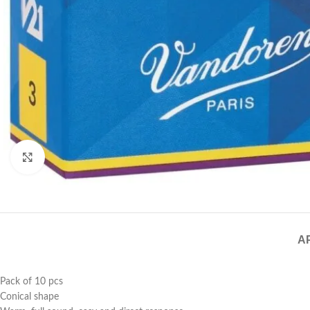
Click to enlarge
A
Pack of 10 pcs
Conical shape