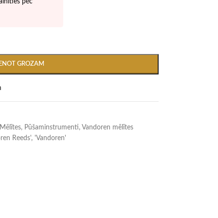
inīties pēc
IENOT GROZAM
m
Mēlītes
,
Pūšaminstrumenti
,
Vandoren mēlītes
ren Reeds'
,
'Vandoren'