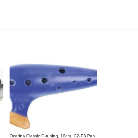
Ocarina Classic C-tuning, 16cm, C2-F3 Pan
Ocarina Classic 