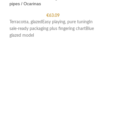
pipes / Ocarinas
Pan pipes / Ocar
€
63.09
Terracotta, glazedEasy playing, pure tuningIn
Terracotta, glazed
sale-ready packaging plus fingering chartBlue
sale-ready packagi
glazed model