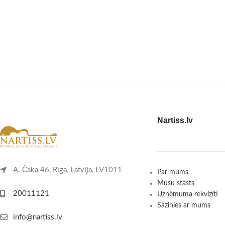
Nartiss.lv
A. Čaka 46, Rīga, Latvija, LV1011
Par mums
Mūsu stāsts
20011121
Uzņēmuma rekvizīti
Sazinies ar mums
info@nartiss.lv