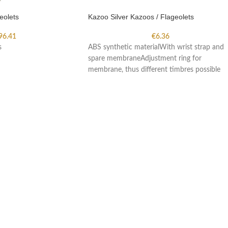
eolets
Kazoo Silver Kazoos / Flageolets
96.41
€
6.36
s
ABS synthetic materialWith wrist strap and
spare membraneAdjustment ring for
membrane, thus different timbres possible