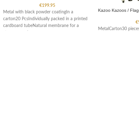
€
199.95
Kazoo Kazoos / Flag
Metal with black powder coatingIn a
carton20 PcsIndividually packed in a printed
€
cardboard tubeNatural membrane for a
MetalCarton30 piece
strong sound