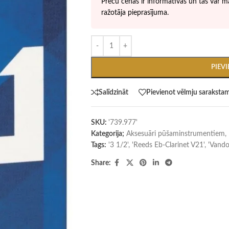
Preču cenas ir informatīvas un tās var ma
ražotāja pieprasījuma.
PIEV
Salīdzināt
Pievienot vēlmju saraksta
SKU:
'739.977'
Kategorija;
Aksesuāri pūšaminstrumentiem
,
Tags:
'3 1/2'
,
'Reeds Eb-Clarinet V21'
,
'Vando
Share: