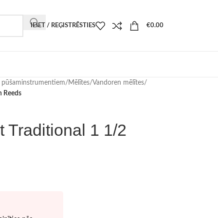
IEIET / REĢISTRĒSTIES
€
0.00
i pūšaminstrumentiem
/
Mēlītes
/
Vandoren mēlītes
/
en Reeds
 Traditional 1 1/2