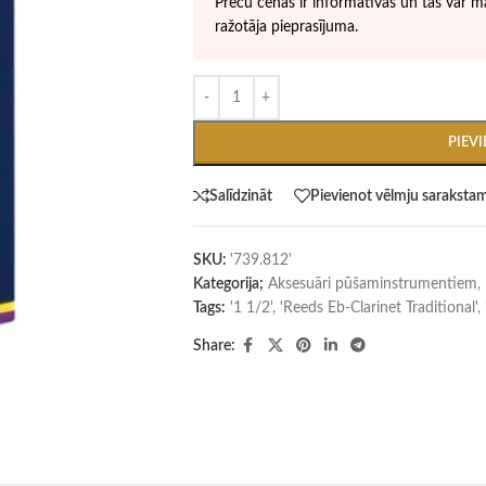
Preču cenas ir informatīvas un tās var ma
ražotāja pieprasījuma.
PIEV
Salīdzināt
Pievienot vēlmju saraksta
SKU:
'739.812'
Kategorija;
Aksesuāri pūšaminstrumentiem
,
Tags:
'1 1/2'
,
'Reeds Eb-Clarinet Traditional'
,
Share: