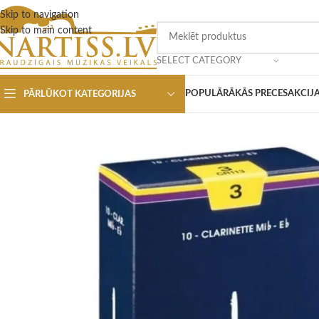
Skip to navigation
Skip to main content
SELECT CATEGORY
POPULĀRĀKĀS PRECES
AKCIJ
PĀRLŪKOT KATEGORIJAS