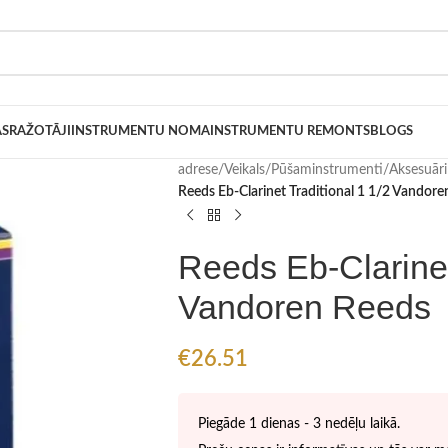
AS
RAŽOTĀJI
INSTRUMENTU NOMA
INSTRUMENTU REMONTS
BLOGS
adrese
/
Veikals
/
Pūšaminstrumenti
/
Aksesuār
Reeds Eb-Clarinet Traditional 1 1/2 Vandor
Reeds Eb-Clarinet
Vandoren Reeds
€
26.51
Piegāde 1 dienas - 3 nedēļu laikā.