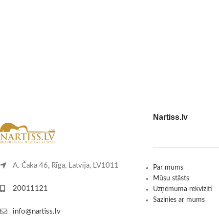
Nartiss.lv
A. Čaka 46, Rīga, Latvija, LV1011
Par mums
Mūsu stāsts
20011121
Uzņēmuma rekvizīti
Sazinies ar mums
info@nartiss.lv