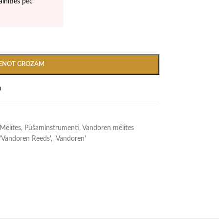
inīties pēc
IENOT GROZAM
m
Mēlītes
,
Pūšaminstrumenti
,
Vandoren mēlītes
'Vandoren Reeds'
,
'Vandoren'