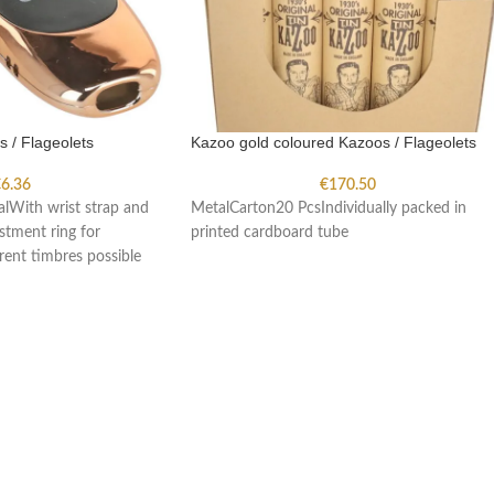
 / Flageolets
Kazoo gold coloured Kazoos / Flageolets
€
6.36
€
170.50
alWith wrist strap and
MetalCarton20 PcsIndividually packed in
tment ring for
printed cardboard tube
rent timbres possible