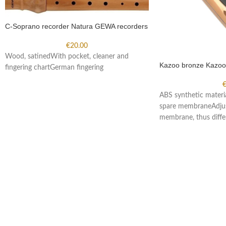
C-Soprano recorder Natura GEWA recorders
€
20.00
Wood, satinedWith pocket, cleaner and
Kazoo bronze Kazoos
fingering chartGerman fingering
ABS synthetic materi
spare membraneAdjus
membrane, thus diffe