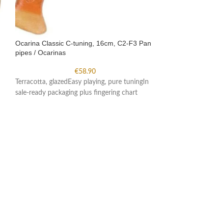
Ocarina Classic C-tuning, 16cm, C2-F3 Pan
Ocarina Classic 
pipes / Ocarinas
pipes / Ocarinas
€
58.90
Terracotta, glazedEasy playing, pure tuningIn
Terracotta, glazed
sale-ready packaging plus fingering chart
sale-ready packagi
glazed model