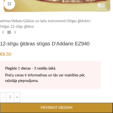
Click to enlarge
adrese
/
Veikals
/
Ģitāras un ladu instrumenti
/
Stīgas ģitārām
/
Stīgas 12-stīgu ģitārai
12-stīgu ģitāras stīgas D’Addario EZ940
€
8.50
Piegāde 1 dienas - 3 nedēļu laikā.
Preču cenas ir informatīvas un tās var mainīties pēc
ražotāja pieprasījuma.
PIEVIENOT GROZAM