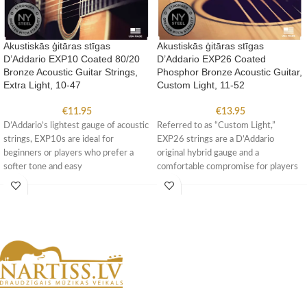
Akustiskās ģitāras stīgas
Akustiskās ģitāras stīgas
D’Addario EXP10 Coated 80/20
D’Addario EXP26 Coated
Bronze Acoustic Guitar Strings,
Phosphor Bronze Acoustic Guitar,
Extra Light, 10-47
Custom Light, 11-52
€
11.95
€
13.95
D’Addario’s lightest gauge of acoustic
Referred to as “Custom Light,”
strings, EXP10s are ideal for
EXP26 strings are a D’Addario
beginners or players who prefer a
original hybrid gauge and a
softer tone and easy
comfortable compromise for players
who