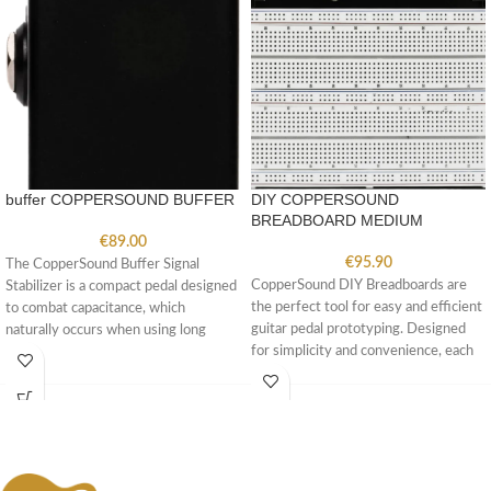
buffer COPPERSOUND BUFFER
DIY COPPERSOUND
BREADBOARD MEDIUM
€
89.00
€
95.90
The CopperSound Buffer Signal
CopperSound DIY Breadboards are
Stabilizer is a compact pedal designed
the perfect tool for easy and efficient
to combat capacitance, which
guitar pedal prototyping. Designed
naturally occurs when using long
for simplicity and convenience, each
stretches