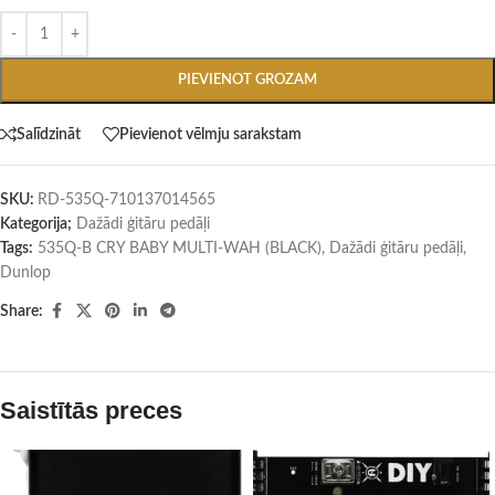
PIEVIENOT GROZAM
Salīdzināt
Pievienot vēlmju sarakstam
SKU:
RD-535Q-710137014565
Kategorija;
Dažādi ģitāru pedāļi
Tags:
535Q-B CRY BABY MULTI-WAH (BLACK)
,
Dažādi ģitāru pedāļi
,
Dunlop
Share:
Saistītās preces