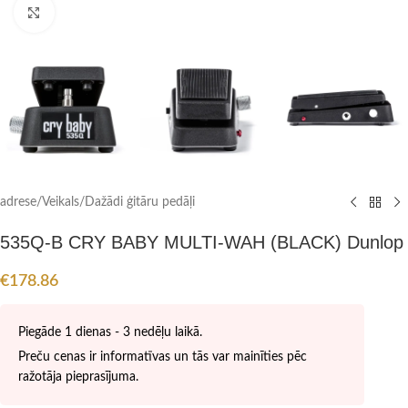
Click to enlarge
adrese
/
Veikals
/
Dažādi ģitāru pedāļi
535Q-B CRY BABY MULTI-WAH (BLACK) Dunlop
€
178.86
Piegāde 1 dienas - 3 nedēļu laikā.
Preču cenas ir informatīvas un tās var mainīties pēc
ražotāja pieprasījuma.