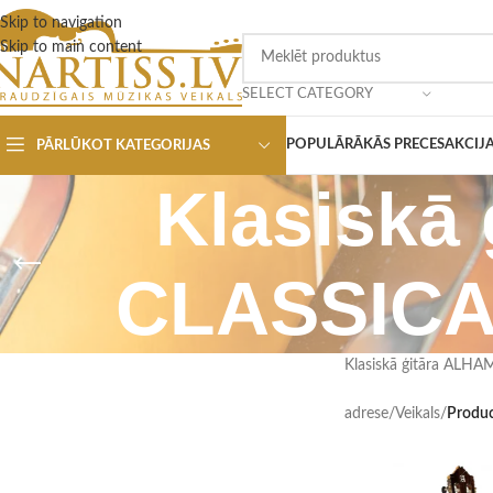
Skip to navigation
Skip to main content
SELECT CATEGORY
POPULĀRĀKĀS PRECES
AKCIJ
PĀRLŪKOT KATEGORIJAS
Klasiskā
CLASSICA
Klasiskā ģitāra AL
adrese
/
Veikals
/
Produ