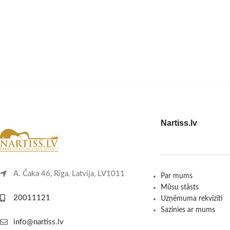
Nartiss.lv
A. Čaka 46, Rīga, Latvija, LV1011
Par mums
Mūsu stāsts
20011121
Uzņēmuma rekvizīti
Sazinies ar mums
info@nartiss.lv