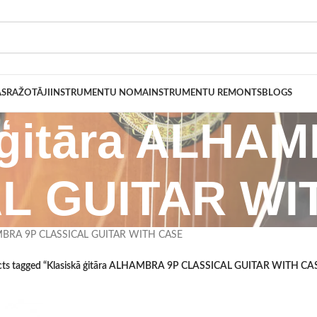
AS
RAŽOTĀJI
INSTRUMENTU NOMA
INSTRUMENTU REMONTS
BLOGS
 ģitāra ALHA
L GUITAR WI
HAMBRA 9P CLASSICAL GUITAR WITH CASE
cts tagged “Klasiskā ģitāra ALHAMBRA 9P CLASSICAL GUITAR WITH CA