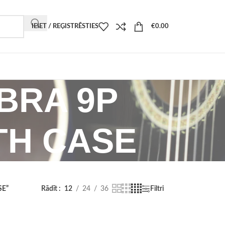
IEIET / REĢISTRĒSTIES
€
0.00
MBRA 9P
TH CASE
SE”
Rādīt
12
24
36
Filtri