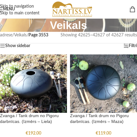
Skip to navigation
MENU
Skip to main content
Veikals
adrese
/
Veikals
/
Page 3553
Showing 42625–42627 of 42627 results
Show sidebar
Filtri
Zvanga / Tank drum no Pigoru
Zvanga / Tank drum no Pigoru
darbnīcas. (Izmērs – Maza)
darbnīcas. (Izmērs – Liela)
€
119.00
€
192.00