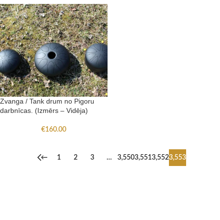
Zvanga / Tank drum no Pigoru
darbnīcas. (Izmērs – Vidēja)
€
160.00
←
1
2
3
…
3,550
3,551
3,552
3,553