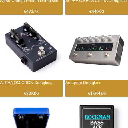
Alpha Omega Photon Darkglass
ALPHA OMEGA ULTRA Darkglass
€
493.72
€
440.03
ALPHA OMICRON Darkglass
Anagram Darkglass
€
209.00
€
1,044.00