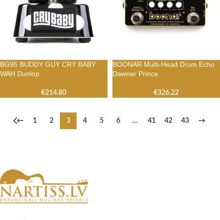
BG95 BUDDY GUY CRY BABY
BOONAR Multi-Head Drum Echo
WAH Dunlop
Dawner Prince
€
214.80
€
326.22
←
1
2
3
4
5
6
…
41
42
43
→