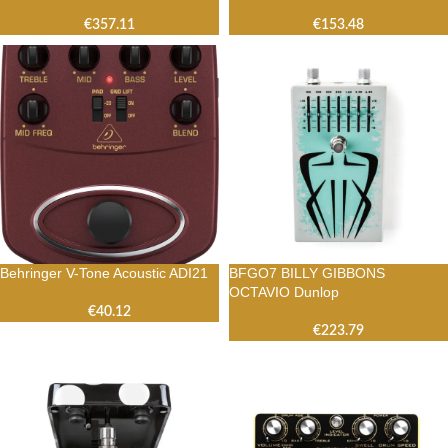
€
357.11
€
153.48
Behringer V-Tone Acoustic ADI21
BFGO7 BILLY GIBBONS
OCTAVIO Dunlop
€
40.12
€
223.79