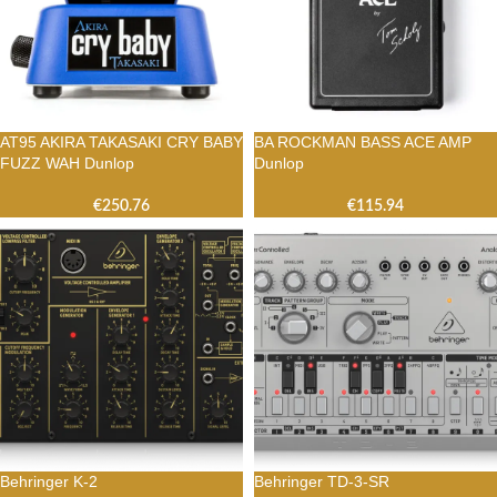
AT95 AKIRA TAKASAKI CRY BABY
BA ROCKMAN BASS ACE AMP
FUZZ WAH Dunlop
Dunlop
€
250.76
€
115.94
Behringer K-2
Behringer TD-3-SR