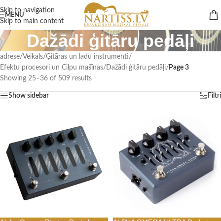
Skip to navigation
MENU
Skip to main content
Dažādi ģitāru pedāļi
adrese
/
Veikals
/
Ģitāras un ladu instrumenti
/
Efektu procesori un Cilpu mašīnas
/
Dažādi ģitāru pedāļi
/
Page 3
Showing 25–36 of 509 results
Show sidebar
Filtri