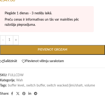
€
349.00
Piegāde 1 dienas - 3 nedēļu laikā.
Preču cenas ir informatīvas un tās var mainīties pēc
ražotāja pieprasījuma.
PIEVIENOT GROZAM
Salīdzināt
Pievienot vēlmju sarakstam
SKU:
FULLCDW
Kategorija;
Wah
Tags:
buffer level.
,
switch buffer
,
switch wacked/jimi/shaft
,
volume
Share: