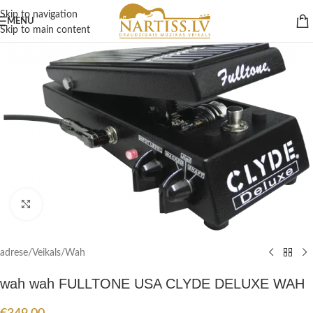
Skip to navigation
MENU
Skip to main content
Click to enlarge
adrese
/
Veikals
/
Wah
wah wah FULLTONE USA CLYDE DELUXE WAH