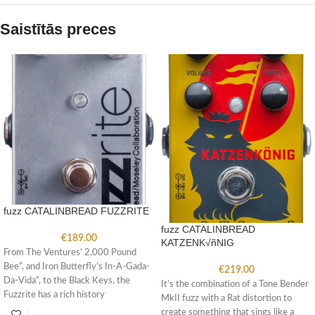
Saistītās preces
fuzz CATALINBREAD FUZZRITE
fuzz CATALINBREAD
€
189.00
KATZENK√ñNIG
From The Ventures’ 2,000 Pound
Bee”, and Iron Butterfly’s In-A-Gada-
€
219.00
Da-Vida”, to the Black Keys, the
It’s the combination of a Tone Bender
Fuzzrite has a rich history
MkII fuzz with a Rat distortion to
create something that sings like a