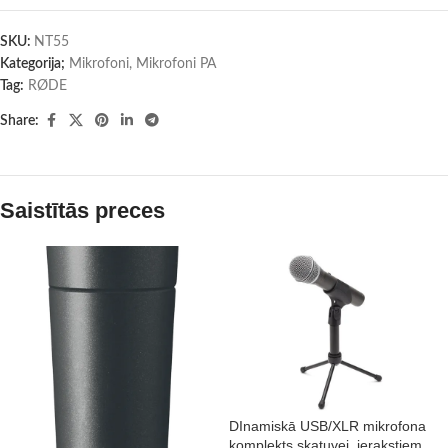
SKU:
NT55
Kategorija;
Mikrofoni
,
Mikrofoni PA
Tag:
RØDE
Share:
Saistītās preces
DInamiskā USB/XLR mikrofona
komplekts skatuvei, ierakstiem,