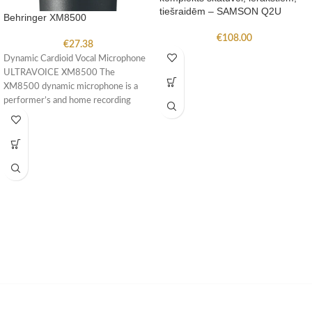
tiešraidēm – SAMSON Q2U
Behringer XM8500
€
108.00
€
27.38
Dynamic Cardioid Vocal Microphone
ULTRAVOICE XM8500 The
XM8500 dynamic microphone is a
performer’s and home recording
enthusiast’s dream come true!