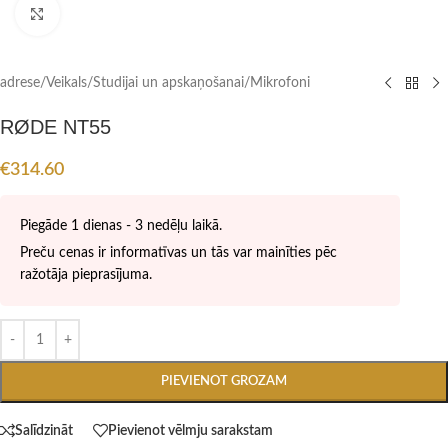
Click to enlarge
adrese
/
Veikals
/
Studijai un apskaņošanai
/
Mikrofoni
RØDE NT55
€
314.60
Piegāde 1 dienas - 3 nedēļu laikā.
Preču cenas ir informatīvas un tās var mainīties pēc
ražotāja pieprasījuma.
PIEVIENOT GROZAM
Salīdzināt
Pievienot vēlmju sarakstam