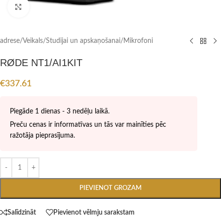
Click to enlarge
adrese
/
Veikals
/
Studijai un apskaņošanai
/
Mikrofoni
RØDE NT1/AI1KIT
€
337.61
Piegāde 1 dienas - 3 nedēļu laikā.
Preču cenas ir informatīvas un tās var mainīties pēc
ražotāja pieprasījuma.
PIEVIENOT GROZAM
Salīdzināt
Pievienot vēlmju sarakstam