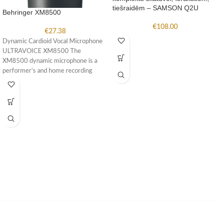
tiešraidēm – SAMSON Q2U
Behringer XM8500
€
108.00
€
27.38
Dynamic Cardioid Vocal Microphone
ULTRAVOICE XM8500 The
XM8500 dynamic microphone is a
performer’s and home recording
enthusiast’s dream come true!