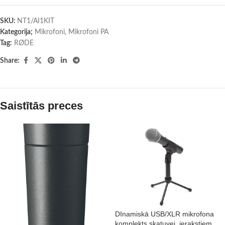
SKU:
NT1/AI1KIT
Kategorija;
Mikrofoni
,
Mikrofoni PA
Tag:
RØDE
Share:
Saistītās preces
DInamiskā USB/XLR mikrofona
komplekts skatuvei, ierakstiem,