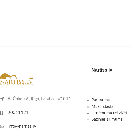
Nartiss.lv
A. Čaka 46, Rīga, Latvija, LV1011
Par mums
Mūsu stāsts
20011121
Uzņēmuma rekvizīti
Sazinies ar mums
info@nartiss.lv