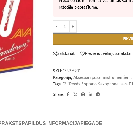
Preču cenas ir informatīvas un tās var ma
ražotāja pieprasījuma.
PIEV
Salīdzināt
Pievienot vēlmju saraksta
SKU:
'739.690'
Kategorija;
Aksesuāri pūšaminstrumentiem
,
Tags:
'2
,
'Reeds Soprano Saxophone Java Fil
Share:
PRAKSTS
PAPILDUS INFORMĀCIJA
PIEGĀDE