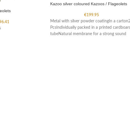
Kazoo silver coloured Kazoos / Flageolets
eolets
€
199.95
Metal with silver powder coatingIn a carton
96.41
PcsIndividually packed in a printed cardboar
s
tubeNatural membrane for a strong sound