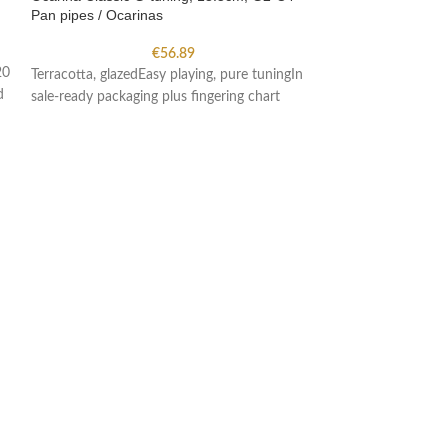
Pan pipes / Ocarinas
Pan pipes / Ocar
€
56.89
20
Terracotta, glazedEasy playing, pure tuningIn
Terracotta, glazed
d
sale-ready packaging plus fingering chart
sale-ready packagi
glazed model