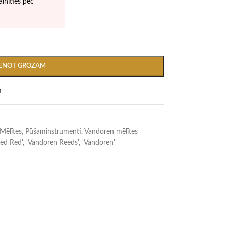
inīties pēc
IENOT GROZAM
m
Mēlītes
,
Pūšaminstrumenti
,
Vandoren mēlītes
ed Red'
,
'Vandoren Reeds'
,
'Vandoren'