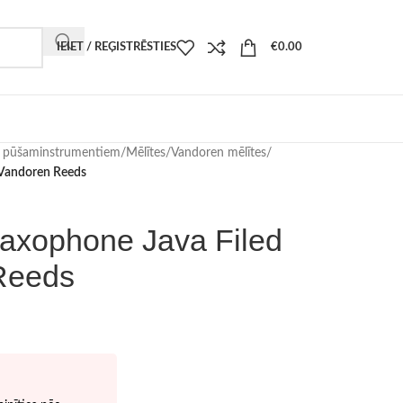
IEIET / REĢISTRĒSTIES
€
0.00
i pūšaminstrumentiem
/
Mēlītes
/
Vandoren mēlītes
/
 Vandoren Reeds
axophone Java Filed
Reeds