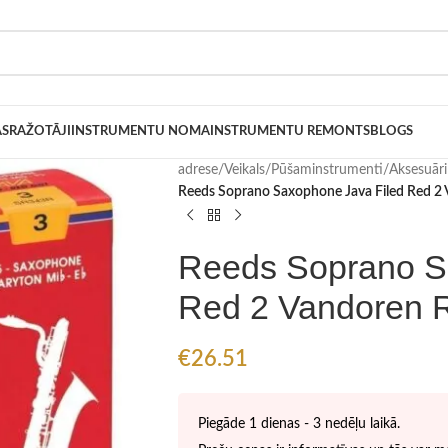
AS
RAŽOTĀJI
INSTRUMENTU NOMA
INSTRUMENTU REMONTS
BLOGS
adrese
/
Veikals
/
Pūšaminstrumenti
/
Aksesuār
Reeds Soprano Saxophone Java Filed Red 2
Reeds Soprano S
Red 2 Vandoren 
€
26.51
Piegāde 1 dienas - 3 nedēļu laikā.