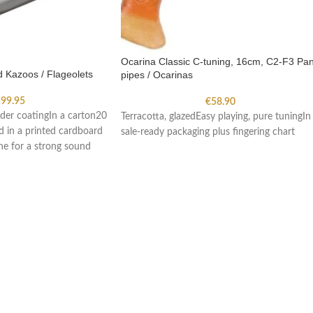
Ocarina Classic C-tuning, 16cm, C2-F3 Pa
d Kazoos / Flageolets
pipes / Ocarinas
99.95
€
58.90
wder coatingIn a carton20
Terracotta, glazedEasy playing, pure tuningIn
d in a printed cardboard
sale-ready packaging plus fingering chart
e for a strong sound