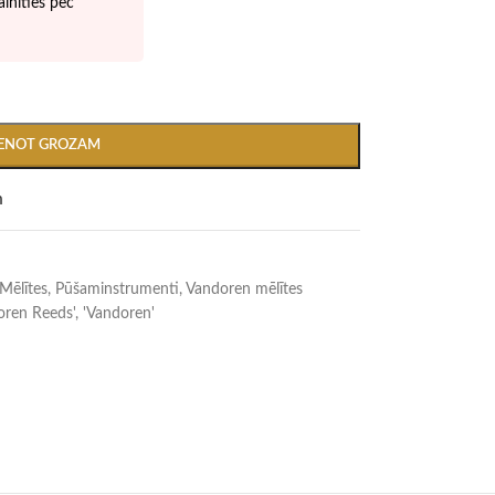
inīties pēc
IENOT GROZAM
m
Mēlītes
,
Pūšaminstrumenti
,
Vandoren mēlītes
oren Reeds'
,
'Vandoren'