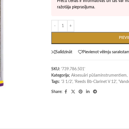
Preču cenas ir informatīvas un tās var ma
ražotāja pieprasījuma.
PIEV
Salīdzināt
Pievienot vēlmju saraksta
SKU:
'739.786.501'
Kategorija;
Aksesuāri pūšaminstrumentiem
,
Tags:
'3 1/2'
,
'Reeds Bb-Clarinet V 12'
,
'Vand
Share: