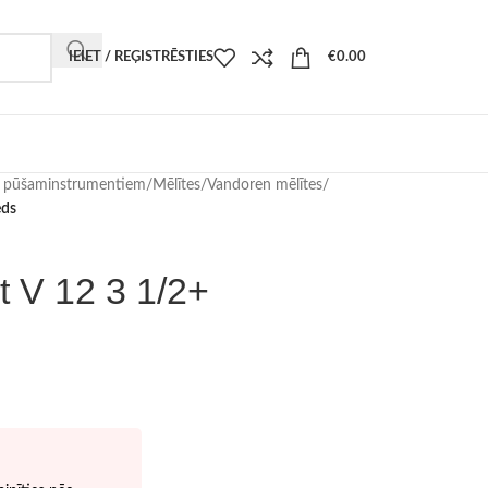
IEIET / REĢISTRĒSTIES
€
0.00
i pūšaminstrumentiem
/
Mēlītes
/
Vandoren mēlītes
/
eds
t V 12 3 1/2+