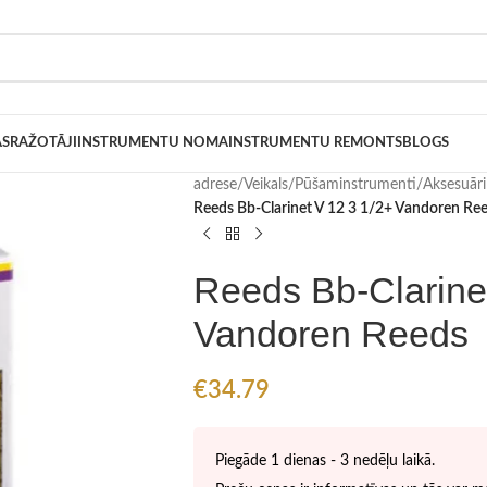
AS
RAŽOTĀJI
INSTRUMENTU NOMA
INSTRUMENTU REMONTS
BLOGS
adrese
/
Veikals
/
Pūšaminstrumenti
/
Aksesuār
Reeds Bb-Clarinet V 12 3 1/2+ Vandoren Re
Reeds Bb-Clarine
Vandoren Reeds
€
34.79
Piegāde 1 dienas - 3 nedēļu laikā.