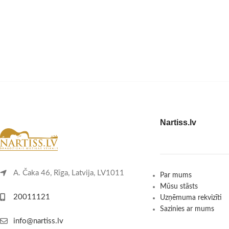
Nartiss.lv
A. Čaka 46, Rīga, Latvija, LV1011
Par mums
Mūsu stāsts
20011121
Uzņēmuma rekvizīti
Sazinies ar mums
info@nartiss.lv