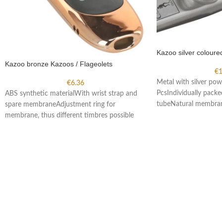
Kazoo silver coloure
Kazoo bronze Kazoos / Flageolets
€
1
Metal with silver po
€
6.36
PcsIndividually packe
ABS synthetic materialWith wrist strap and
tubeNatural membran
spare membraneAdjustment ring for
membrane, thus different timbres possible