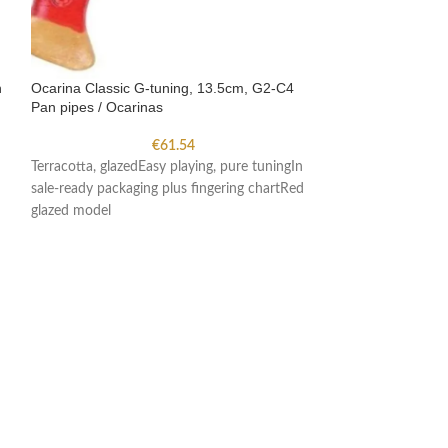
n
Ocarina Classic G-tuning, 13.5cm, G2-C4
Ocarina Classic 
Pan pipes / Ocarinas
Pan pipes / Ocar
€
61.54
Terracotta, glazedEasy playing, pure tuningIn
Terracotta, glazed
sale-ready packaging plus fingering chartRed
sale-ready packagi
glazed model
glazed model