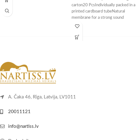
carton20 PcsIndividually packed in a
printed cardboard tubeNatural
membrane for a strong sound
A. Čaka 46, Rīga, Latvija, LV1011
20011121
info@nartiss.lv