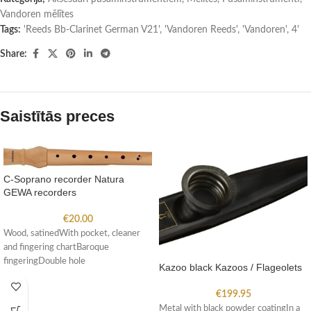
Vandoren mēlītes
Tags:
'Reeds Bb-Clarinet German V21'
,
'Vandoren Reeds'
,
'Vandoren'
,
4'
Share:
Saistītās preces
C-Soprano recorder Natura
GEWA recorders
€
20.00
Wood, satinedWith pocket, cleaner
and fingering chartBaroque
fingeringDouble hole
Kazoo black Kazoos / Flageolets
€
199.95
Metal with black powder coatingIn a