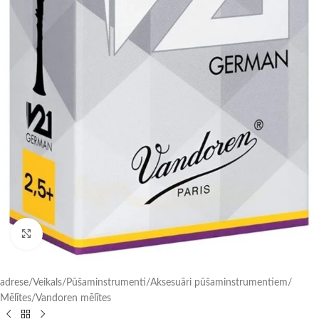
Click to enlarge
adrese
/
Veikals
/
Pūšaminstrumenti
/
Aksesuāri pūšaminstrumentiem
/
Mēlītes
/
Vandoren mēlītes