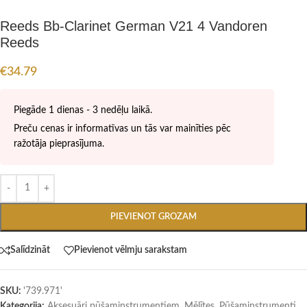
Reeds Bb-Clarinet German V21 4 Vandoren
Reeds
€
34.79
Piegāde 1 dienas - 3 nedēļu laikā.
Preču cenas ir informatīvas un tās var mainīties pēc
ražotāja pieprasījuma.
PIEVIENOT GROZAM
Salīdzināt
Pievienot vēlmju sarakstam
SKU:
'739.971'
Kategorija;
Aksesuāri pūšaminstrumentiem
,
Mēlītes
,
Pūšaminstrumenti
,