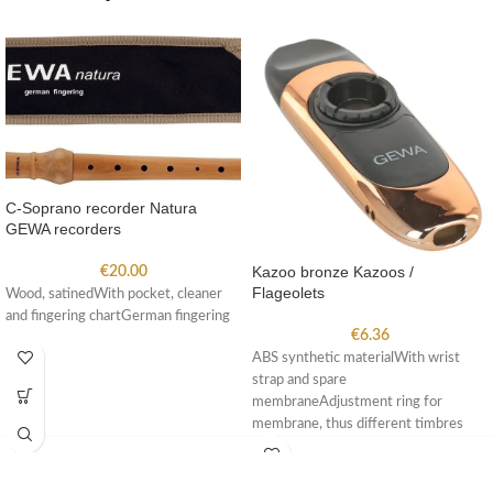
C-Soprano recorder Natura
GEWA recorders
Kazoo bronze Kazoos /
€
20.00
Flageolets
Wood, satinedWith pocket, cleaner
and fingering chartGerman fingering
€
6.36
ABS synthetic materialWith wrist
strap and spare
membraneAdjustment ring for
membrane, thus different timbres
possible