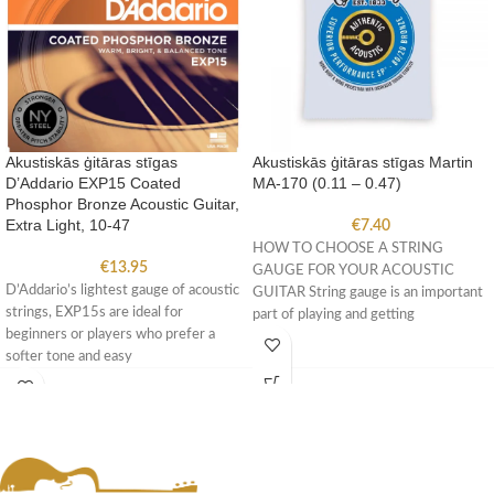
Akustiskās ģitāras stīgas
Akustiskās ģitāras stīgas Martin
D’Addario EXP15 Coated
MA-170 (0.11 – 0.47)
Phosphor Bronze Acoustic Guitar,
Extra Light, 10-47
€
7.40
HOW TO CHOOSE A STRING
€
13.95
GAUGE FOR YOUR ACOUSTIC
D’Addario’s lightest gauge of acoustic
GUITAR String gauge is an important
strings, EXP15s are ideal for
part of playing and getting
beginners or players who prefer a
softer tone and easy