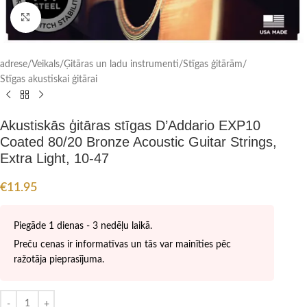
Click to enlarge
adrese
/
Veikals
/
Ģitāras un ladu instrumenti
/
Stīgas ģitārām
/
Stīgas akustiskai ģitārai
Akustiskās ģitāras stīgas D’Addario EXP10
Coated 80/20 Bronze Acoustic Guitar Strings,
Extra Light, 10-47
€
11.95
Piegāde 1 dienas - 3 nedēļu laikā.
Preču cenas ir informatīvas un tās var mainīties pēc
ražotāja pieprasījuma.