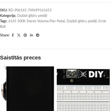
SKU:
RD-P06165-749699161653
Kategorija;
Dažādi ģitāru pedāļi
Tags:
6165 500K Stereo Volume/Pan Pedal
,
Dažādi ģitāru pedāļi
,
Ernie
Ball
Share:
Saistītās preces