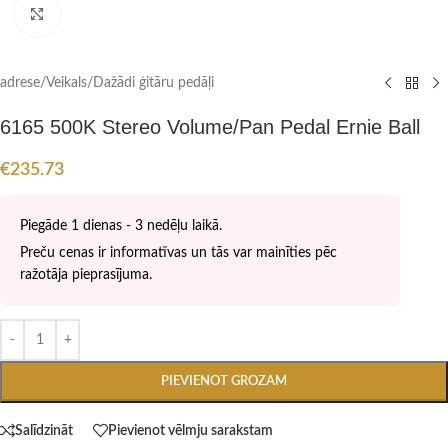
Click to enlarge
adrese
/
Veikals
/
Dažādi ģitāru pedāļi
6165 500K Stereo Volume/Pan Pedal Ernie Ball
€
235.73
Piegāde 1 dienas - 3 nedēļu laikā.
Preču cenas ir informatīvas un tās var mainīties pēc
ražotāja pieprasījuma.
PIEVIENOT GROZAM
Salīdzināt
Pievienot vēlmju sarakstam