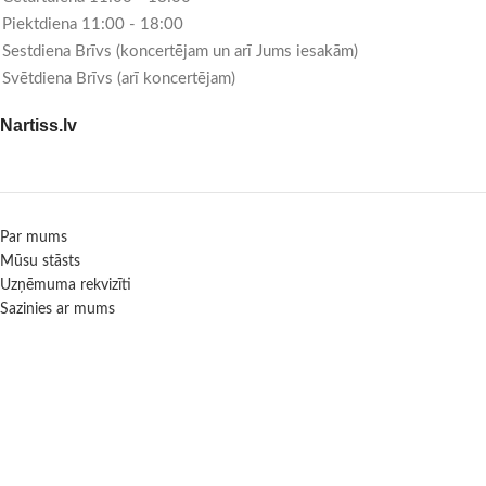
Piektdiena 11:00 - 18:00
Sestdiena Brīvs (koncertējam un arī Jums iesakām)
Svētdiena Brīvs (arī koncertējam)
Nartiss.lv
Par mums
Mūsu stāsts
Uzņēmuma rekvizīti
Sazinies ar mums
Informācija
Garantijas, piegāde, maksājumi, atgriešanas politika