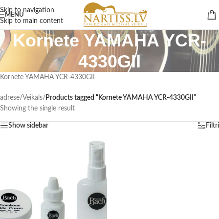
Skip to navigation
MENU
Skip to main content
Kornete YAMAHA YCR-
4330GII
Kornete YAMAHA YCR-4330GII
adrese
/
Veikals
/
Products tagged “Kornete YAMAHA YCR-4330GII”
Showing the single result
Show sidebar
Filtri