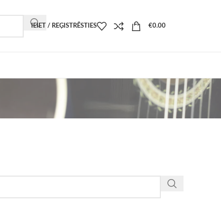
IEIET / REĢISTRĒSTIES
€
0.00