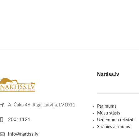
Nartiss.lv
A. Čaka 46, Rīga, Latvija, LV1011
Par mums
Mūsu stāsts
20011121
Uzņēmuma rekvizīti
Sazinies ar mums
info@nartiss.lv