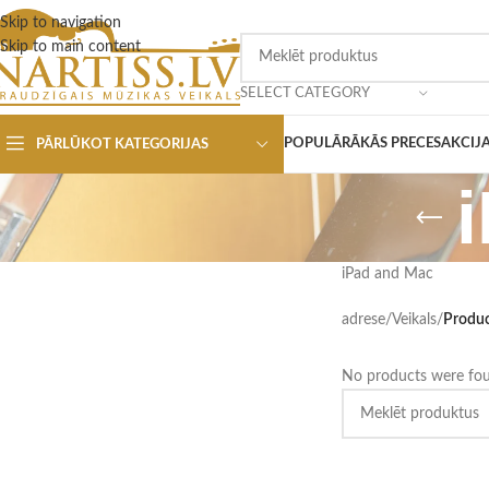
Skip to navigation
Skip to main content
SELECT CATEGORY
POPULĀRĀKĀS PRECES
AKCIJ
PĀRLŪKOT KATEGORIJAS
iPad and Mac
adrese
/
Veikals
/
Produc
No products were fou