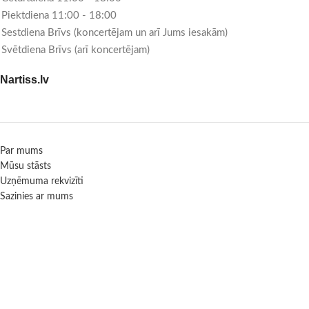
Piektdiena 11:00 - 18:00
Sestdiena Brīvs (koncertējam un arī Jums iesakām)
Svētdiena Brīvs (arī koncertējam)
Nartiss.lv
Par mums
Mūsu stāsts
Uzņēmuma rekvizīti
Sazinies ar mums
Informācija
Garantijas, piegāde, maksājumi, atgriešanas politika