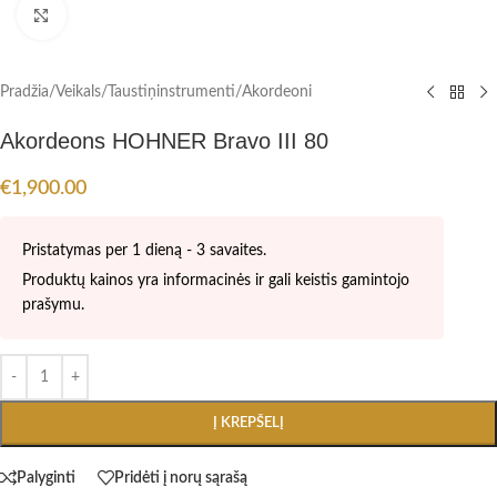
Spustelėkite, kad padidintumėte
Pradžia
/
Veikals
/
Taustiņinstrumenti
/
Akordeoni
Akordeons HOHNER Bravo III 80
€
1,900.00
Pristatymas per 1 dieną - 3 savaites.
Produktų kainos yra informacinės ir gali keistis gamintojo
prašymu.
Į KREPŠELĮ
Palyginti
Pridėti į norų sąrašą