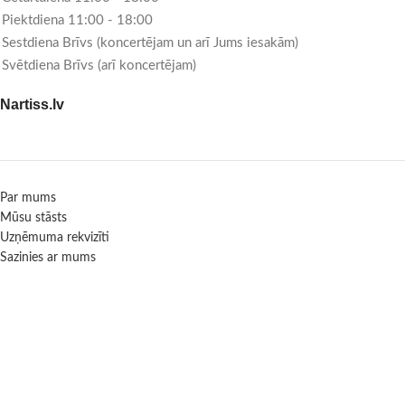
Piektdiena 11:00 - 18:00
Sestdiena Brīvs (koncertējam un arī Jums iesakām)
Svētdiena Brīvs (arī koncertējam)
Nartiss.lv
Par mums
Mūsu stāsts
Uzņēmuma rekvizīti
Sazinies ar mums
Informācija
Garantijas, piegāde, maksājumi, atgriešanas politika