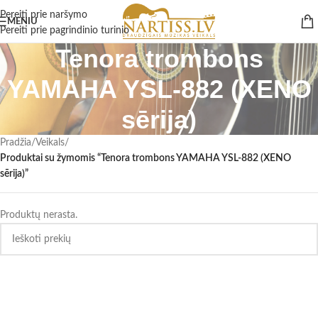
Pereiti prie naršymo
MENIU
Pereiti prie pagrindinio turinio
Tenora trombons
YAMAHA YSL-882 (XENO
sērija)
Pradžia
/
Veikals
/
Produktai su žymomis “Tenora trombons YAMAHA YSL-882 (XENO
sērija)”
Produktų nerasta.